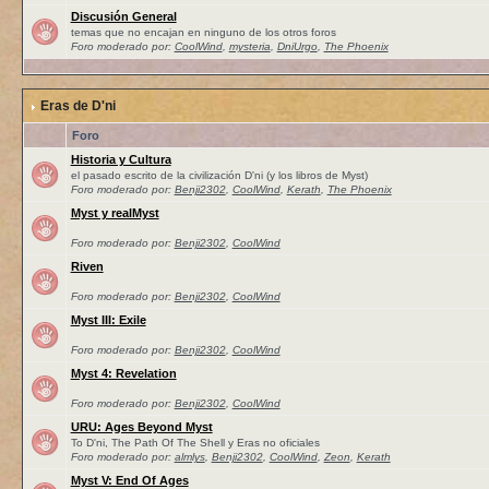
Discusión General
temas que no encajan en ninguno de los otros foros
Foro moderado por:
CoolWind
,
mysteria
,
DniUrgo
,
The Phoenix
Eras de D'ni
Foro
Historia y Cultura
el pasado escrito de la civilización D'ni (y los libros de Myst)
Foro moderado por:
Benji2302
,
CoolWind
,
Kerath
,
The Phoenix
Myst y realMyst
Foro moderado por:
Benji2302
,
CoolWind
Riven
Foro moderado por:
Benji2302
,
CoolWind
Myst III: Exile
Foro moderado por:
Benji2302
,
CoolWind
Myst 4: Revelation
Foro moderado por:
Benji2302
,
CoolWind
URU: Ages Beyond Myst
To D'ni, The Path Of The Shell y Eras no oficiales
Foro moderado por:
almlys
,
Benji2302
,
CoolWind
,
Zeon
,
Kerath
Myst V: End Of Ages