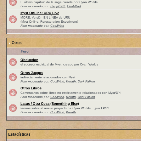
El último capítulo de la saga creada por Cyan Worlds
Foro moderado por:
Benji2302
,
CoolWind
Myst OnLine: URU Live
MORE: Versión EN LÍNEA de URU
(Myst Online: Rerestoration Experiment)
Foro moderado por:
CoolWind
Otros
Foro
Obduction
el sucesor espiritual de Myst, creado por Cyan Worlds
Otros Juegos
indirectamente relacionados con Myst
Foro moderado por:
CoolWind
,
Kerath
,
Dark Falkon
Otros Libros
Comentarios sobre libros no estrictamente relacionados con Myst/D'ni
Foro moderado por:
CoolWind
,
Kerath
,
Dark Falkon
Latus / Otra Cosa (Something Else)
teorías sobre el nuevo proyecto de Cyan Worlds... ¿un FPS?
Foro moderado por:
CoolWind
,
Kerath
Estadísticas