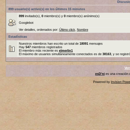
Discusi
899 usuario(s) activo(s) en los últimos 15 minutos
899
invitado(s),
0
miembro(s) y
0
miembro(s) anónimo(s)
Googlebot
Ver detalles, ordenados por:
Último click
,
Nombre
Estadísticas
Nuestros miembros han escrito un total de
18091
mensajes
Hay
547
miembros registrados
El miembro más reciente es
elmerlin1
El máximo de usuarios simultáneamente conectados es de
38163
, y se registr
Ver
esD'ni
es una creación
Powered by
Invision Pow