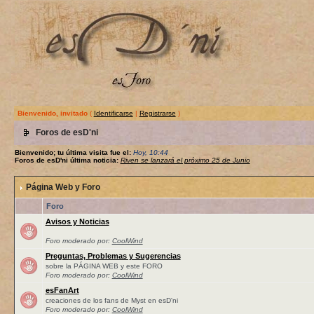
Bienvenido, invitado
(
Identificarse
|
Registrarse
)
Foros de esD'ni
Bienvenido; tu última visita fue el:
Hoy, 10:44
Foros de esD'ni última noticia:
Riven se lanzará el próximo 25 de Junio
Página Web y Foro
Foro
Avisos y Noticias
Foro moderado por:
CoolWind
Preguntas, Problemas y Sugerencias
sobre la PÁGINA WEB y este FORO
Foro moderado por:
CoolWind
esFanArt
creaciones de los fans de Myst en esD'ni
Foro moderado por:
CoolWind