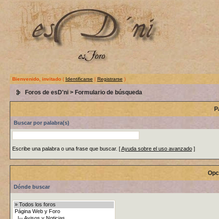
Bienvenido, invitado
(
Identificarse
|
Registrarse
)
Foros de esD'ni
> Formulario de búsqueda
P
Buscar por palabra(s)
Escribe una palabra o una frase que buscar.
[
Ayuda sobre el uso avanzado
]
Opc
Dónde buscar