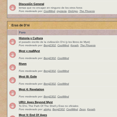
Discusión General
temas que no encajan en ninguno de los otros foros
Foro moderado por:
CoolWind
,
mysteria
,
DniUrgo
,
The Phoenix
Eras de D'ni
Foro
Historia y Cultura
el pasado escrito de la civilización D'ni (y los libros de Myst)
Foro moderado por:
Benji2302
,
CoolWind
,
Kerath
,
The Phoenix
Myst y realMyst
Foro moderado por:
Benji2302
,
CoolWind
Riven
Foro moderado por:
Benji2302
,
CoolWind
Myst III: Exile
Foro moderado por:
Benji2302
,
CoolWind
Myst 4: Revelation
Foro moderado por:
Benji2302
,
CoolWind
URU: Ages Beyond Myst
To D'ni, The Path Of The Shell y Eras no oficiales
Foro moderado por:
almlys
,
Benji2302
,
CoolWind
,
Zeon
,
Kerath
Myst V: End Of Ages