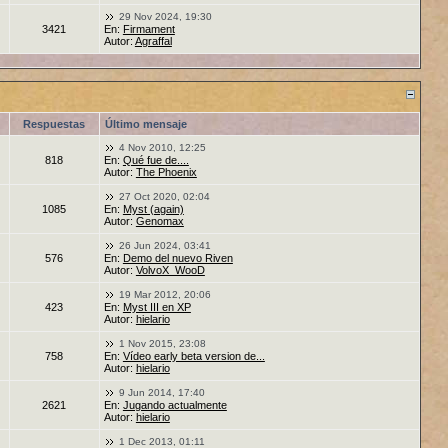
29 Nov 2024, 19:30
3421
En:
Firmament
Autor:
Agraffal
Respuestas
Último mensaje
4 Nov 2010, 12:25
818
En:
Qué fue de....
Autor:
The Phoenix
27 Oct 2020, 02:04
1085
En:
Myst (again)
Autor:
Genomax
26 Jun 2024, 03:41
576
En:
Demo del nuevo Riven
Autor:
VolvoX_WooD
19 Mar 2012, 20:06
423
En:
Myst III en XP
Autor:
hielario
1 Nov 2015, 23:08
758
En:
Vídeo early beta version de...
Autor:
hielario
9 Jun 2014, 17:40
2621
En:
Jugando actualmente
Autor:
hielario
1 Dec 2013, 01:11