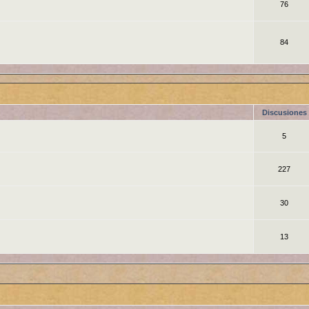
76
84
Discusiones
5
227
30
13