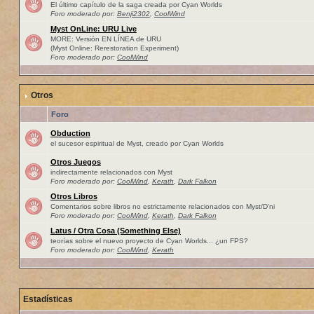
El último capítulo de la saga creada por Cyan Worlds
Foro moderado por:
Benji2302
,
CoolWind
Myst OnLine: URU Live
MORE: Versión EN LÍNEA de URU
(Myst Online: Rerestoration Experiment)
Foro moderado por:
CoolWind
Otros
Foro
Obduction
el sucesor espiritual de Myst, creado por Cyan Worlds
Otros Juegos
indirectamente relacionados con Myst
Foro moderado por:
CoolWind
,
Kerath
,
Dark Falkon
Otros Libros
Comentarios sobre libros no estrictamente relacionados con Myst/D'ni
Foro moderado por:
CoolWind
,
Kerath
,
Dark Falkon
Latus / Otra Cosa (Something Else)
teorías sobre el nuevo proyecto de Cyan Worlds... ¿un FPS?
Foro moderado por:
CoolWind
,
Kerath
Estadísticas