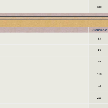
310
Discusiones
53
93
67
108
93
293