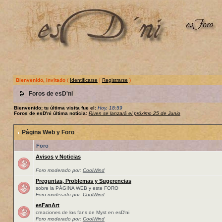
Bienvenido, invitado
(
Identificarse
|
Registrarse
)
Foros de esD'ni
Bienvenido; tu última visita fue el:
Hoy, 18:59
Foros de esD'ni última noticia:
Riven se lanzará el próximo 25 de Junio
Página Web y Foro
Foro
Avisos y Noticias
Foro moderado por:
CoolWind
Preguntas, Problemas y Sugerencias
sobre la PÁGINA WEB y este FORO
Foro moderado por:
CoolWind
esFanArt
creaciones de los fans de Myst en esD'ni
Foro moderado por:
CoolWind