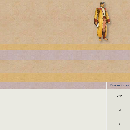
Discusiones
245
57
83