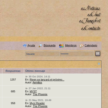
Ayuda
Búsqueda
Miembros
Calendario
Respuestas
Último mensaje
30 Oct 2024, 14:11
1257
En:
Riven se lanzará el próximo...
Autor:
Aemilius
27 Jan 2022, 21:11
685
En:
MYST
Autor:
The Phoenix
21 May 2021, 19:49
958
En:
Myst Reader
Autor:
The Phoenix