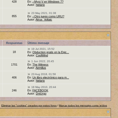
428
En:
¿Myst V en Windows 7?
Autor:
hielario
23 May 2021, 01:38
855
En:
¿Otro juego como URU?
Autor:
Atrus_Voltaic
Respuestas
Último mensaje
19 Jul 2021, 15:52
18
En:
Obduction gratis en la Epic...
Autor:
CoolWind
1 Jun 2022, 20:45
1701
En:
The Witness
Autor:
Aemilius
23 Aug 2018, 01:58
406
En:
Un libro electrónico para m...
Autor:
hielario
18 May 2010, 20:44
246
En:
FACEBOOK
Autor:
DniUrgo
Eliminar las "cookies" creados por estos foros
/
Marcar todos los mensajes como leídos