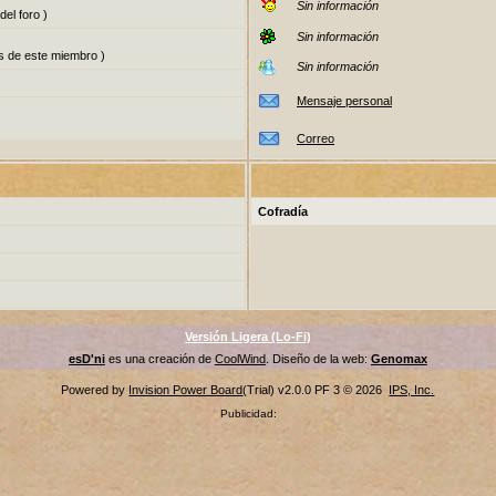
Sin información
del foro )
Sin información
s de este miembro )
Sin información
Mensaje personal
Correo
Cofradía
Versión Ligera (Lo-Fi)
esD'ni
es una creación de
CoolWind
. Diseño de la web:
Genomax
Powered by
Invision Power Board
(Trial) v2.0.0 PF 3 © 2026
IPS, Inc.
Publicidad: