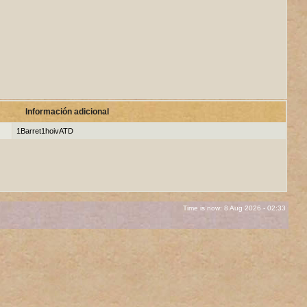
Información adicional
1Barret1hoivATD
Time is now: 8 Aug 2026 - 02:33