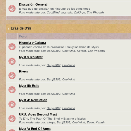
Discusión General
temas que no encajan en ninguno de los otros foros
Foro moderado por:
CoolWind
,
mysteria
,
DniUrgo
,
The Phoenix
Eras de D'ni
Foro
Historia y Cultura
el pasado escrito de la civilización D'ni (y los libros de Myst)
Foro moderado por:
Benji2302
,
CoolWind
,
Kerath
,
The Phoenix
Myst y realMyst
Foro moderado por:
Benji2302
,
CoolWind
Riven
Foro moderado por:
Benji2302
,
CoolWind
Myst III: Exile
Foro moderado por:
Benji2302
,
CoolWind
Myst 4: Revelation
Foro moderado por:
Benji2302
,
CoolWind
URU: Ages Beyond Myst
To D'ni, The Path Of The Shell y Eras no oficiales
Foro moderado por:
almlys
,
Benji2302
,
CoolWind
,
Zeon
,
Kerath
Myst V: End Of Ages