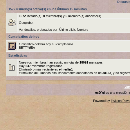
Discusi
1572 usuario(s) activo(s) en los últimos 15 minutos
1572
invitado(s),
0
miembro(s) y
0
miembro(s) anónimo(s)
Googlebot
Ver detalles, ordenados por:
Último click
,
Nombre
Cumpleaños de hoy
1
miembro celebra hoy su cumpleaños
BETTY
(
50
)
Estadísticas
Nuestros miembros han escrito un total de
18091
mensajes
Hay
547
miembros registrados
El miembro más reciente es
elmerlin1
El máximo de usuarios simultáneamente conectados es de
38163
, y se registr
Ver
esD'ni
es una creación
Powered by
Invision Pow