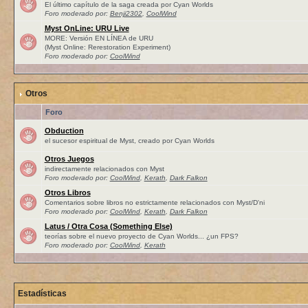
El último capítulo de la saga creada por Cyan Worlds
Foro moderado por:
Benji2302
,
CoolWind
Myst OnLine: URU Live
MORE: Versión EN LÍNEA de URU
(Myst Online: Rerestoration Experiment)
Foro moderado por:
CoolWind
Otros
Foro
Obduction
el sucesor espiritual de Myst, creado por Cyan Worlds
Otros Juegos
indirectamente relacionados con Myst
Foro moderado por:
CoolWind
,
Kerath
,
Dark Falkon
Otros Libros
Comentarios sobre libros no estrictamente relacionados con Myst/D'ni
Foro moderado por:
CoolWind
,
Kerath
,
Dark Falkon
Latus / Otra Cosa (Something Else)
teorías sobre el nuevo proyecto de Cyan Worlds... ¿un FPS?
Foro moderado por:
CoolWind
,
Kerath
Estadísticas