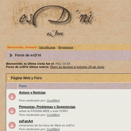
Bienvenido, invitado
(
Identificarse
|
Registrarse
)
Foros de esD'ni
Bienvenido; tu última visita fue el:
Hoy, 14:36
Foros de esD'ni última noticia:
Riven se lanzará el próximo 25 de Junio
Página Web y Foro
Foro
Avisos y Noticias
Foro moderado por:
CoolWind
Preguntas, Problemas y Sugerencias
sobre la PÁGINA WEB y este FORO
Foro moderado por:
CoolWind
esFanArt
creaciones de los fans de Myst en esD'ni
Foro moderado por:
CoolWind