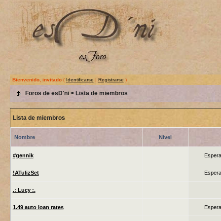
Bienvenido, invitado
(
Identificarse
|
Registrarse
)
Foros de esD'ni
> Lista de miembros
Lista de miembros
Nombre
Nivel
#gennik
Espera
!ATulizSet
Espera
.: Lucy :.
1.49 auto loan rates
Espera