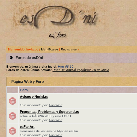
Bienvenido, invitado
(
Identificarse
|
Registrarse
)
Foros de esD'ni
Bienvenido; tu última visita fue el:
Hoy, 08:16
Foros de esD'ni última noticia:
Riven se lanzará el próximo 25 de Junio
Página Web y Foro
Foro
Avisos y Noticias
Foro moderado por:
CoolWind
Preguntas, Problemas y Sugerencias
sobre la PÁGINA WEB y este FORO
Foro moderado por:
CoolWind
esFanArt
creaciones de los fans de Myst en esD'ni
Foro moderado por:
CoolWind