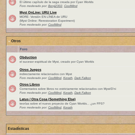
El último capítulo de la saga creada por Cyan Worlds
Foro moderado por:
Benji2302
,
CoolWind
Myst OnLine: URU Live
MORE: Versión EN LÍNEA de URU
(Myst Online: Rerestoration Experiment)
Foro moderado por:
CoolWind
Otros
Foro
Obduction
el sucesor espiritual de Myst, creado por Cyan Worlds
Otros Juegos
indirectamente relacionados con Myst
Foro moderado por:
CoolWind
,
Kerath
,
Dark Falkon
Otros Libros
Comentarios sobre libros no estrictamente relacionados con Myst/D'ni
Foro moderado por:
CoolWind
,
Kerath
,
Dark Falkon
Latus / Otra Cosa (Something Else)
teorías sobre el nuevo proyecto de Cyan Worlds... ¿un FPS?
Foro moderado por:
CoolWind
,
Kerath
Estadísticas