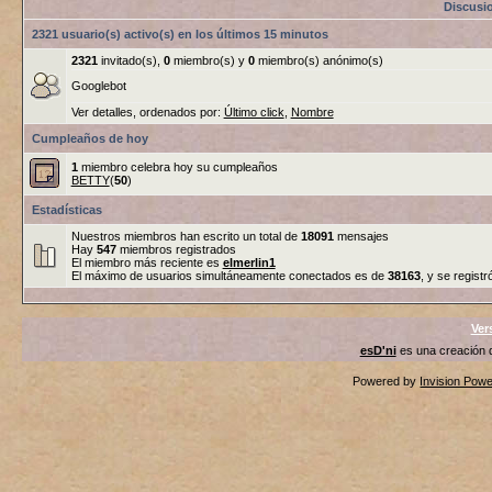
Discusi
2321 usuario(s) activo(s) en los últimos 15 minutos
2321
invitado(s),
0
miembro(s) y
0
miembro(s) anónimo(s)
Googlebot
Ver detalles, ordenados por:
Último click
,
Nombre
Cumpleaños de hoy
1
miembro celebra hoy su cumpleaños
BETTY
(
50
)
Estadísticas
Nuestros miembros han escrito un total de
18091
mensajes
Hay
547
miembros registrados
El miembro más reciente es
elmerlin1
El máximo de usuarios simultáneamente conectados es de
38163
, y se registr
Ver
esD'ni
es una creación
Powered by
Invision Pow