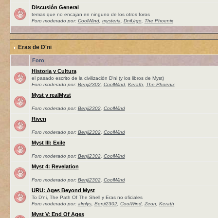
Discusión General
temas que no encajan en ninguno de los otros foros
Foro moderado por:
CoolWind
,
mysteria
,
DniUrgo
,
The Phoenix
Eras de D'ni
Foro
Historia y Cultura
el pasado escrito de la civilización D'ni (y los libros de Myst)
Foro moderado por:
Benji2302
,
CoolWind
,
Kerath
,
The Phoenix
Myst y realMyst
Foro moderado por:
Benji2302
,
CoolWind
Riven
Foro moderado por:
Benji2302
,
CoolWind
Myst III: Exile
Foro moderado por:
Benji2302
,
CoolWind
Myst 4: Revelation
Foro moderado por:
Benji2302
,
CoolWind
URU: Ages Beyond Myst
To D'ni, The Path Of The Shell y Eras no oficiales
Foro moderado por:
almlys
,
Benji2302
,
CoolWind
,
Zeon
,
Kerath
Myst V: End Of Ages