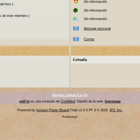
Sin información
del foro )
Sin información
s de este miembro )
Sin información
Mensaje personal
Correo
Cofradía
Versión Ligera (Lo-Fi)
esD'ni
es una creación de
CoolWind
. Diseño de la web:
Genomax
Powered by
Invision Power Board
(Trial) v2.0.0 PF 3 © 2026
IPS, Inc.
Publicidad: