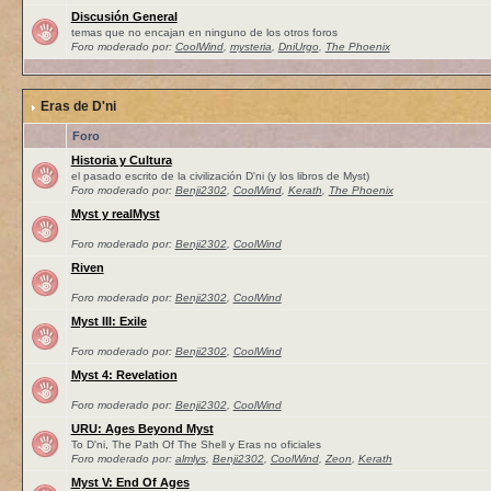
Discusión General
temas que no encajan en ninguno de los otros foros
Foro moderado por:
CoolWind
,
mysteria
,
DniUrgo
,
The Phoenix
Eras de D'ni
Foro
Historia y Cultura
el pasado escrito de la civilización D'ni (y los libros de Myst)
Foro moderado por:
Benji2302
,
CoolWind
,
Kerath
,
The Phoenix
Myst y realMyst
Foro moderado por:
Benji2302
,
CoolWind
Riven
Foro moderado por:
Benji2302
,
CoolWind
Myst III: Exile
Foro moderado por:
Benji2302
,
CoolWind
Myst 4: Revelation
Foro moderado por:
Benji2302
,
CoolWind
URU: Ages Beyond Myst
To D'ni, The Path Of The Shell y Eras no oficiales
Foro moderado por:
almlys
,
Benji2302
,
CoolWind
,
Zeon
,
Kerath
Myst V: End Of Ages