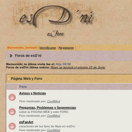
Bienvenido, invitado
(
Identificarse
|
Registrarse
)
Foros de esD'ni
Bienvenido; tu última visita fue el:
Hoy, 09:58
Foros de esD'ni última noticia:
Riven se lanzará el próximo 25 de Junio
Página Web y Foro
Foro
Avisos y Noticias
Foro moderado por:
CoolWind
Preguntas, Problemas y Sugerencias
sobre la PÁGINA WEB y este FORO
Foro moderado por:
CoolWind
esFanArt
creaciones de los fans de Myst en esD'ni
Foro moderado por:
CoolWind