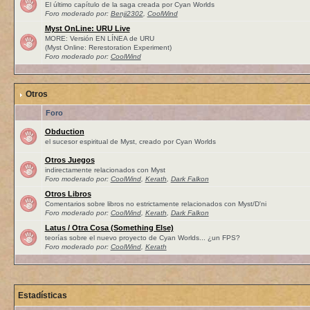
El último capítulo de la saga creada por Cyan Worlds
Foro moderado por:
Benji2302
,
CoolWind
Myst OnLine: URU Live
MORE: Versión EN LÍNEA de URU
(Myst Online: Rerestoration Experiment)
Foro moderado por:
CoolWind
Otros
Foro
Obduction
el sucesor espiritual de Myst, creado por Cyan Worlds
Otros Juegos
indirectamente relacionados con Myst
Foro moderado por:
CoolWind
,
Kerath
,
Dark Falkon
Otros Libros
Comentarios sobre libros no estrictamente relacionados con Myst/D'ni
Foro moderado por:
CoolWind
,
Kerath
,
Dark Falkon
Latus / Otra Cosa (Something Else)
teorías sobre el nuevo proyecto de Cyan Worlds... ¿un FPS?
Foro moderado por:
CoolWind
,
Kerath
Estadísticas