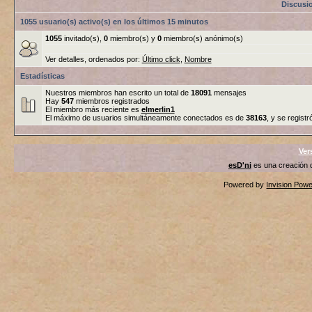
Discusi
1055 usuario(s) activo(s) en los últimos 15 minutos
1055
invitado(s),
0
miembro(s) y
0
miembro(s) anónimo(s)
Ver detalles, ordenados por:
Último click
,
Nombre
Estadísticas
Nuestros miembros han escrito un total de
18091
mensajes
Hay
547
miembros registrados
El miembro más reciente es
elmerlin1
El máximo de usuarios simultáneamente conectados es de
38163
, y se registr
Ver
esD'ni
es una creación
Powered by
Invision Pow