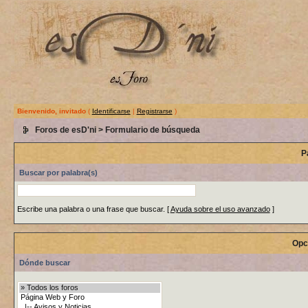
Bienvenido, invitado
(
Identificarse
|
Registrarse
)
Foros de esD'ni
> Formulario de búsqueda
P
Buscar por palabra(s)
Escribe una palabra o una frase que buscar.
[
Ayuda sobre el uso avanzado
]
Opc
Dónde buscar