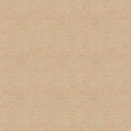
2. No habrá uso excesivo d
mantengan este tipo del le
3. Cada usuario tiene dere
suplantación de terceros 
pequeñas variaciones, no s
instancia habrá una amone
instacia el usuario sera ve
4. No habrá posts en exces
o herir algun otro miembro 
5. El spam no será permitid