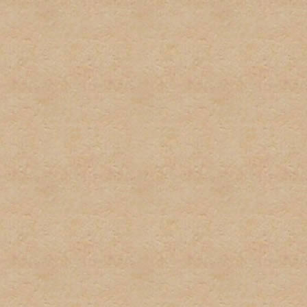
firmas.
6. Publicidad u ofrecimient
con el propósito de gananc
consentimiento del adminis
7. Se tratará de poner los 
deberá tomar el tiempo par
descripciones de los foros
determinado post. El admi
puestos en las áreas equi
8. El usuario será responsa
preguntas, asi como los te
para estar al tanto de cua