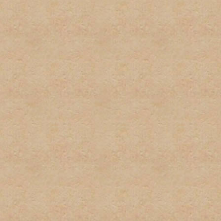
respecto a las políticas de
excusa para el incumplient
conocimiento de la misma.
9. Las firmas serán restri
firmas no pueden exceder u
podrán sobrepasar los 100 
imagenes y texto usado. L
normas pueden ser eliminad
administrador. Los usuarios
incumplimiento de esta nor
tener firma y/o avatar.
10. Las quejas sobre estas