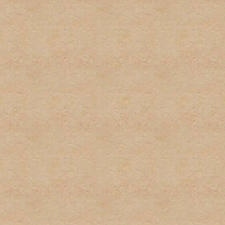
por el administrador serán
administrador directamente
No habrá discusión pública
con este tipo de informaci
inmediatamente.