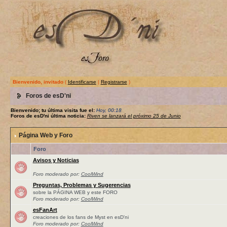
Bienvenido, invitado
(
Identificarse
|
Registrarse
)
Foros de esD'ni
Bienvenido; tu última visita fue el:
Hoy, 00:18
Foros de esD'ni última noticia:
Riven se lanzará el próximo 25 de Junio
Página Web y Foro
Foro
Avisos y Noticias
Foro moderado por:
CoolWind
Preguntas, Problemas y Sugerencias
sobre la PÁGINA WEB y este FORO
Foro moderado por:
CoolWind
esFanArt
creaciones de los fans de Myst en esD'ni
Foro moderado por:
CoolWind