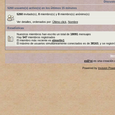
Discusi
5260 usuario(s) activo(s) en los últimos 15 minutos
5260
invitado(s),
0
miembro(s) y
0
miembro(s) anónimo(s)
Ver detalles, ordenados por:
Último click
,
Nombre
Estadísticas
Nuestros miembros han escrito un total de
18091
mensajes
Hay
547
miembros registrados
El miembro más reciente es
elmerlin1
El máximo de usuarios simultáneamente conectados es de
38163
, y se registr
Ver
esD'ni
es una creación
Powered by
Invision Pow