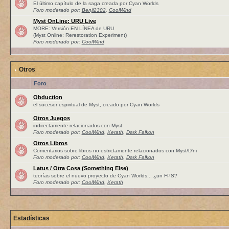
El último capítulo de la saga creada por Cyan Worlds
Foro moderado por:
Benji2302
,
CoolWind
Myst OnLine: URU Live
MORE: Versión EN LÍNEA de URU
(Myst Online: Rerestoration Experiment)
Foro moderado por:
CoolWind
Otros
Foro
Obduction
el sucesor espiritual de Myst, creado por Cyan Worlds
Otros Juegos
indirectamente relacionados con Myst
Foro moderado por:
CoolWind
,
Kerath
,
Dark Falkon
Otros Libros
Comentarios sobre libros no estrictamente relacionados con Myst/D'ni
Foro moderado por:
CoolWind
,
Kerath
,
Dark Falkon
Latus / Otra Cosa (Something Else)
teorías sobre el nuevo proyecto de Cyan Worlds... ¿un FPS?
Foro moderado por:
CoolWind
,
Kerath
Estadísticas