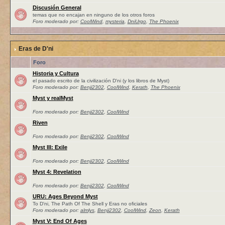
Discusión General
temas que no encajan en ninguno de los otros foros
Foro moderado por:
CoolWind
,
mysteria
,
DniUrgo
,
The Phoenix
Eras de D'ni
Foro
Historia y Cultura
el pasado escrito de la civilización D'ni (y los libros de Myst)
Foro moderado por:
Benji2302
,
CoolWind
,
Kerath
,
The Phoenix
Myst y realMyst
Foro moderado por:
Benji2302
,
CoolWind
Riven
Foro moderado por:
Benji2302
,
CoolWind
Myst III: Exile
Foro moderado por:
Benji2302
,
CoolWind
Myst 4: Revelation
Foro moderado por:
Benji2302
,
CoolWind
URU: Ages Beyond Myst
To D'ni, The Path Of The Shell y Eras no oficiales
Foro moderado por:
almlys
,
Benji2302
,
CoolWind
,
Zeon
,
Kerath
Myst V: End Of Ages